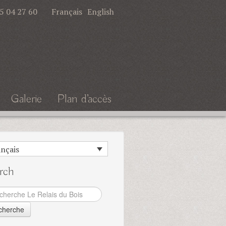
45 04 27 60
Français
English
Galerie
Plan d’accès
Galerie
Plan d’accès
nçais
rch
ercher