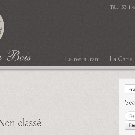
Tél. +33 1 
Le restaurant
La Carte
Le restaurant
La Carte
Fra
Sea
Rech
Non classé
pour: