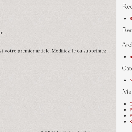
Rec
 !
B
Re
in
Arc
t votre premier article. Modifiez-le ou supprimez-
m
Cat
N
Me
C
F
F
S